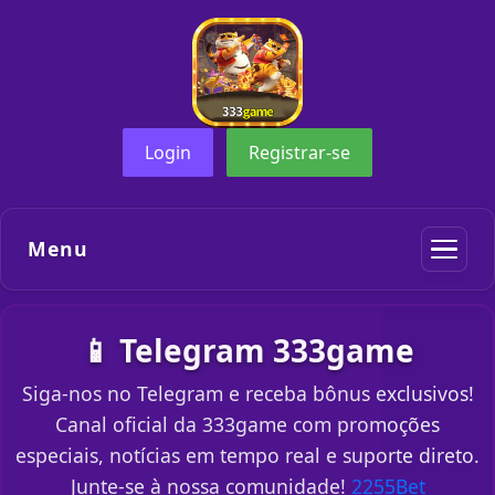
Login
Registrar-se
Menu
📱 Telegram 333game
Siga-nos no Telegram e receba bônus exclusivos!
Canal oficial da 333game com promoções
especiais, notícias em tempo real e suporte direto.
Junte-se à nossa comunidade!
2255Bet