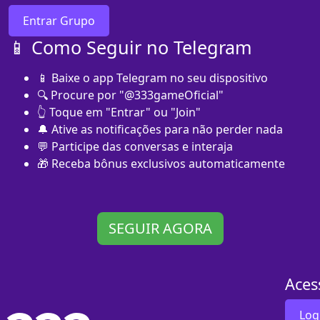
Entrar Grupo
📱 Como Seguir no Telegram
📱 Baixe o app Telegram no seu dispositivo
🔍 Procure por "@333gameOficial"
👆 Toque em "Entrar" ou "Join"
🔔 Ative as notificações para não perder nada
💬 Participe das conversas e interaja
🎁 Receba bônus exclusivos automaticamente
SEGUIR AGORA
Aces
Log