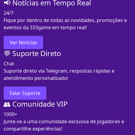
📢 Notícias em Tempo Real
24/7
Fique por dentro de todas as novidades, promoções e
eventos da 333game em tempo real!
Ver Notícias
💬 Suporte Direto
Chat
Suporte direto via Telegram, respostas rápidas e
atendimento personalizado!
Falar Suporte
👥 Comunidade VIP
1000+
Junte-se a uma comunidade exclusiva de jogadores e
compartilhe experiências!