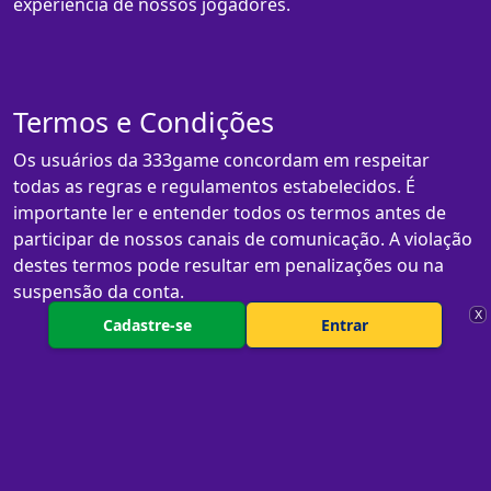
experiência de nossos jogadores.
Termos e Condições
Os usuários da 333game concordam em respeitar
todas as regras e regulamentos estabelecidos. É
importante ler e entender todos os termos antes de
participar de nossos canais de comunicação. A violação
destes termos pode resultar em penalizações ou na
suspensão da conta.
X
Cadastre-se
Entrar