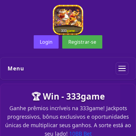
Login
Registrar-se
Menu
🏆 Win - 333game
Ganhe prêmios incríveis na 333game! Jackpots
progressivos, bônus exclusivos e oportunidades
únicas de multiplicar seus ganhos. A sorte está ao
seu lado!
10BB Bet