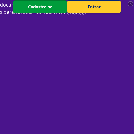
document.getElementsByTagName("script")[0];
X
Cadastre-se
Entrar
s.parentNode.insertBefore(mtj, s); })();