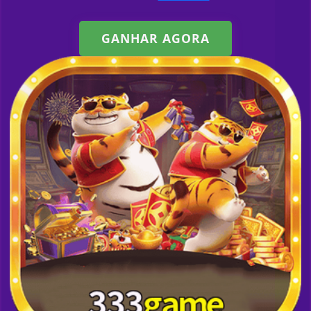
GANHAR AGORA