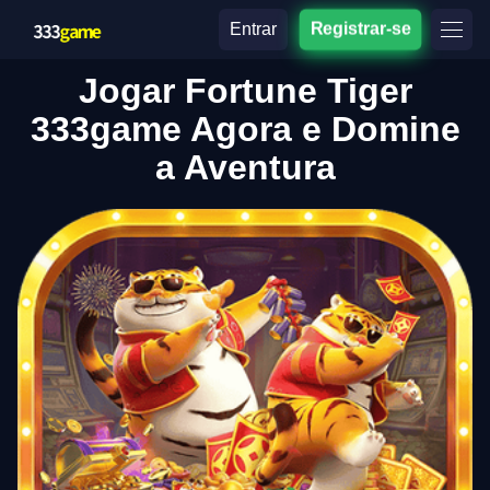
Entrar
Registrar-se
Jogar Fortune Tiger
333game Agora e Domine
a Aventura