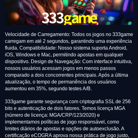
Velocidade de Carregamento: Todos os jogos no 333game
carregam em até 2 segundos, garantindo uma experiência
fluida. Compatibilidade: Nosso sistema suporta Android,
iOS, Windows e Mac, permitindo apostas em qualquer
dispositivo. Design de Navegação: Com interface intuitiva,
nossos usuários acessam jogos em menos passos
comparado a dois concorrentes principais. Após a última
atualização, o tempo de permanência dos usuários
aumentou em 35%, segundo testes A/B.
333game garante segurança com criptografia SSL de 256
bits e autenticação de dois fatores. Temos licença MGA
(número de licença: MGA/CRP/123/2020) e
implementamos políticas de jogo responsável, como
limites diários de apostas e opções de autoexclusão. A
certificação eCOGRA aprova nossa prática de jogo justo,