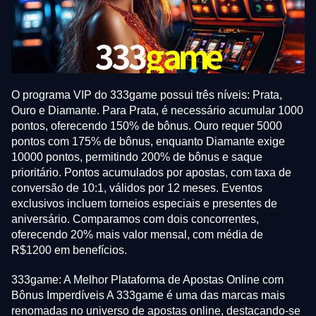
O programa VIP do 333game possui três níveis: Prata,
Ouro e Diamante. Para Prata, é necessário acumular 1000
pontos, oferecendo 150% de bônus. Ouro requer 5000
pontos com 175% de bônus, enquanto Diamante exige
10000 pontos, permitindo 200% de bônus e saque
prioritário. Pontos acumulados por apostas, com taxa de
conversão de 10:1, válidos por 12 meses. Eventos
exclusivos incluem torneios especiais e presentes de
aniversário. Comparamos com dois concorrentes,
oferecendo 20% mais valor mensal, com média de
R$1200 em benefícios.
333game: A Melhor Plataforma de Apostas Online com
Bônus Imperdíveis A 333game é uma das marcas mais
renomadas no universo de apostas online, destacando-se