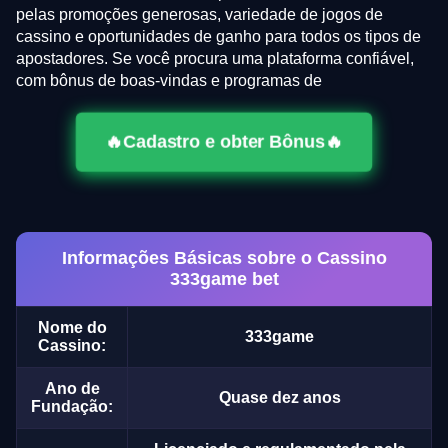
pelas promoções generosas, variedade de jogos de
cassino e oportunidades de ganho para todos os tipos de
apostadores. Se você procura uma plataforma confiável,
com bônus de boas-vindas e programas de
🔥Cadastro e obter Bônus🔥
Informações Básicas sobre o Cassino
333game bet
Nome do
333game
Cassino:
Ano de
Quase dez anos
Fundação: